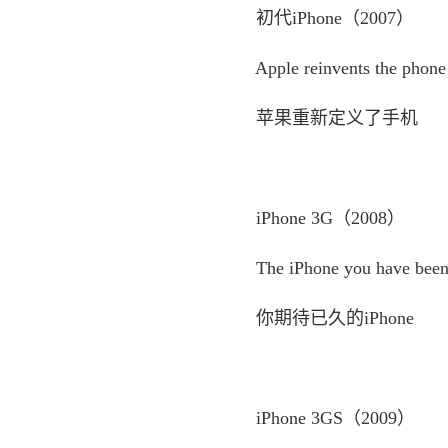
初代iPhone（2007）
Apple reinvents the phone
苹果重新定义了手机
iPhone 3G（2008）
The iPhone you have been w
你期待已久的iPhone
iPhone 3GS（2009）