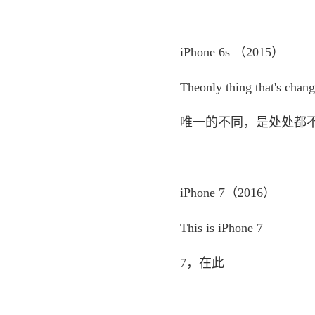
iPhone 6s （2015）
Theonly thing that's change
唯一的不同，是处处都
iPhone 7（2016）
This is iPhone 7
7，在此