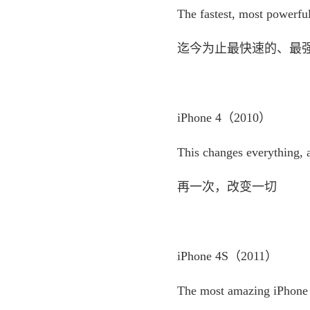
The fastest, most powerful 
迄今为止最快速的、最强大的
iPhone 4（2010）
This changes everything, a
再一次，改变一切
iPhone 4S（2011）
The most amazing iPhone 