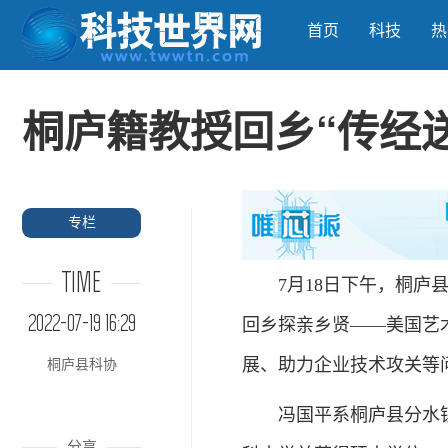
首页
科技
热
桐庐籍教授回乡“传经
专栏
TIME
7月18日下午，桐庐县
2022-07-19 16:29
回乡探亲乡贤——美国艺
展、助力企业技术攻关等
桐庐县科协
冯国平系桐庐县分水镇人
分享