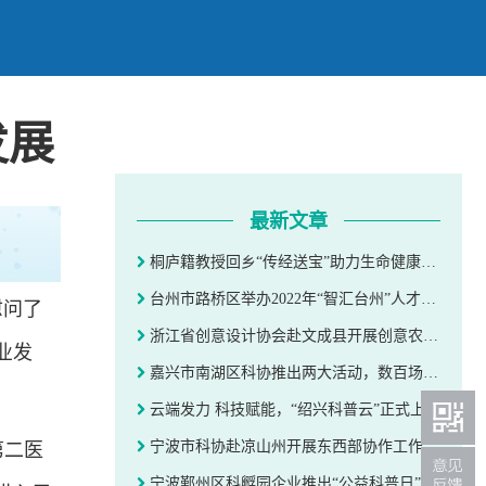
发展
最新文章
桐庐籍教授回乡“传经送宝”助力生命健康产业发展
台州市路桥区举办2022年“智汇台州”人才周活动
慰问了
浙江省创意设计协会赴文成县开展创意农业服务
业发
嘉兴市南湖区科协推出两大活动，数百场“科普盛宴”来袭
云端发力 科技赋能，“绍兴科普云”正式上线
宁波市科协赴凉山州开展东西部协作工作考察对接
第二医
宁波鄞州区科孵园企业推出“公益科普日”助力“双减”活动