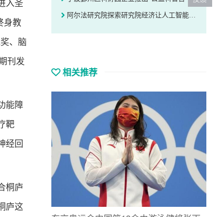
进入圣
阿尔法研究院探索研究院经济让人工智能赋能德清
终身教
究奖、脑
等期刊发
相关推荐
功能障
疗靶
神经回
合桐庐
桐庐这