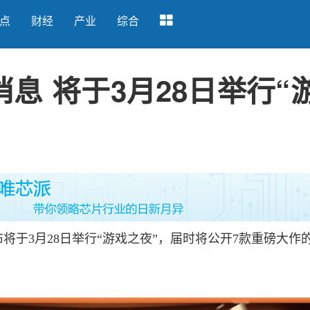
点
财经
产业
综合
息 将于3月28日举行“
将于3月28日举行“游戏之夜”，届时将公开7款重磅大作