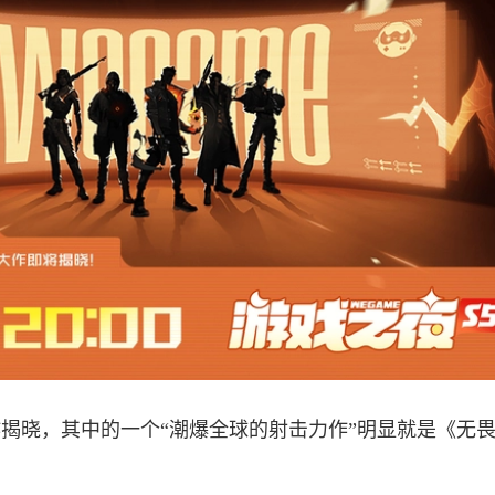
晓，其中的一个“潮爆全球的射击力作”明显就是《无