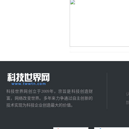
科技世界网创立于2009年，宗旨是科技创造财
富，网络改变世界。多年来力争通过自主创新的
技术实现为科技企业创造最大的价值。