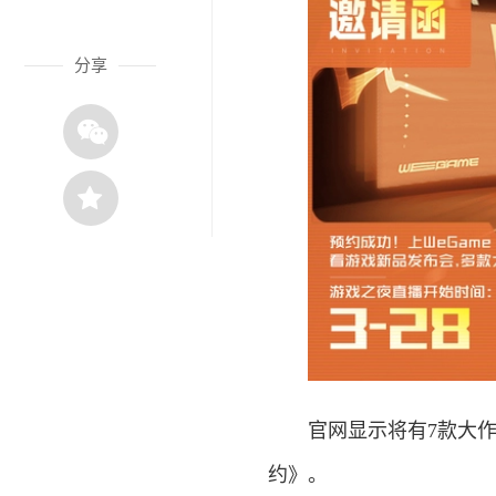
分享
官网显示将有7款大作揭
约》。