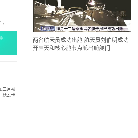
们。
两名航天员成功出舱 航天员刘伯明成功
开启天和核心舱节点舱出舱舱门
闰二月初
就21世