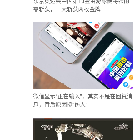
东京奥运会中国第13金由游泳健将张雨
霏斩获，一天斩获两枚金牌
微信显示“正在输入”，其实不是在回复消
息，背后原因挺“伤人”