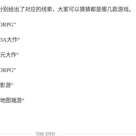
别给出了对应的线索，大家可以猜猜都是哪几款游戏。
RPG”
A大作”
元大作”
RPG”
影游”
地图端游”
THE END