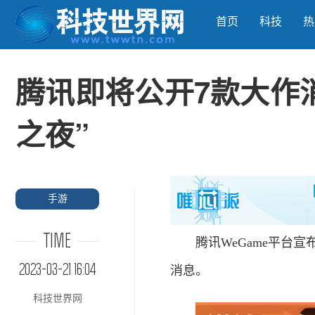
首页
科技
热
腾讯即将公开7款大作消
之夜”
手游
TIME
腾讯WeGame平台宣布
2023-03-21 16:04
消息。
科技世界网