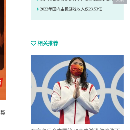
2022年国内主机游戏收入仅23.53亿
相关推荐
畏契