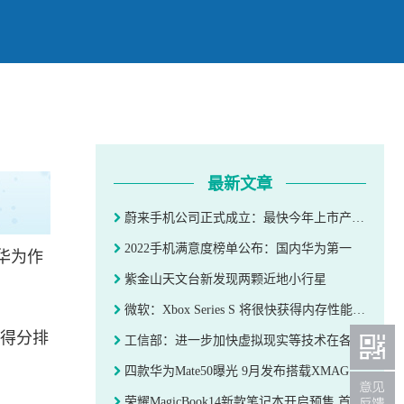
最新文章
蔚来手机公司正式成立：最快今年上市产品 对标苹果iPhone
2022手机满意度榜单公布：国内华为第一
华为作
紫金山天文台新发现两颗近地小行星
微软：Xbox Series S 将很快获得内存性能提升
的得分排
工信部：进一步加快虚拟现实等技术在各行各业应用
四款华为Mate50曝光 9月发布搭载XMAGE影像技术
荣耀MagicBook14新款笔记本开启预售 首发便宜400元