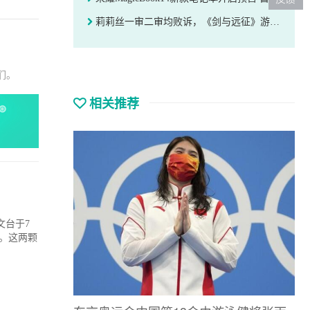
莉莉丝一审二审均败诉，《剑与远征》游戏删号条款被判无效
们。
相关推荐
台于7
N1。这两颗