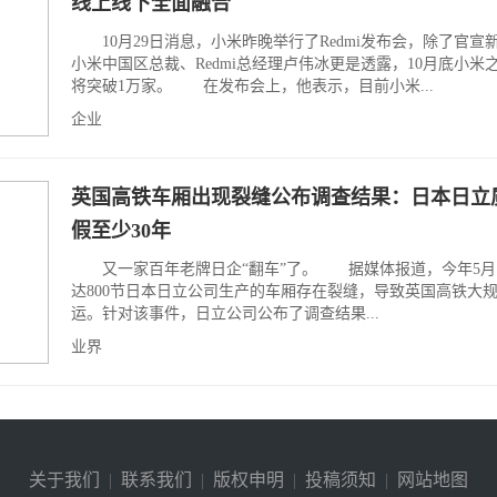
线上线下全面融合
10月29日消息，小米昨晚举行了Redmi发布会，除了官宣
小米中国区总裁、Redmi总经理卢伟冰更是透露，10月底小米
将突破1万家。 在发布会上，他表示，目前小米...
企业
英国高铁车厢出现裂缝公布调查结果：日本日立
假至少30年
又一家百年老牌日企“翻车”了。 据媒体报道，今年5月
达800节日本日立公司生产的车厢存在裂缝，导致英国高铁大
运。针对该事件，日立公司公布了调查结果...
业界
关于我们
|
联系我们
|
版权申明
|
投稿须知
|
网站地图