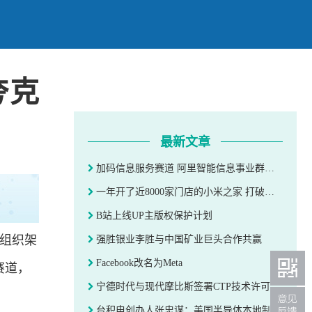
夸克
最新文章
加码信息服务赛道 阿里智能信息事业群成立夸克事业部
一年开了近8000家门店的小米之家 打破信息不对称实现线上线下全面融合
B站上线UP主版权保护计划
组织架
强胜银业李胜与中国矿业巨头合作共赢
Facebook改名为Meta
赛道，
宁德时代与现代摩比斯签署CTP技术许可与合作意向协议
台积电创办人张忠谋：美国半导体本地制造不可能会成功