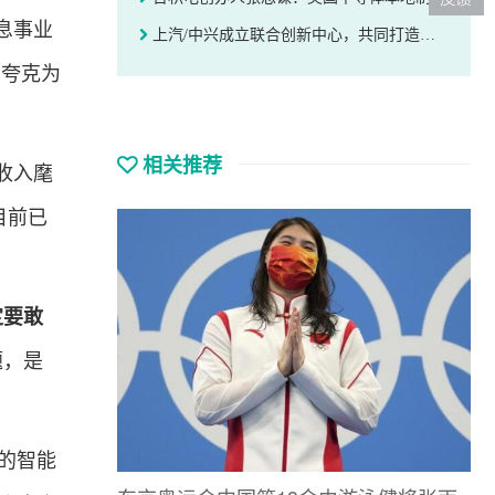
息事业
上汽/中兴成立联合创新中心，共同打造面向国产 MCU 芯片的嵌入式操作系统
，夸克为
相关推荐
收入麾
目前已
定要敢
题，是
的智能