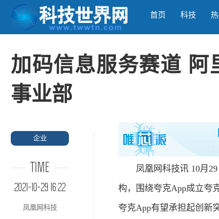
首页
科技
热
加码信息服务赛道 阿
事业部
企业
TIME
凤凰网科技讯 10月2
2021-10-29 16:22
构，围绕夸克App成立
夸克App有望承担起创新
凤凰网科技