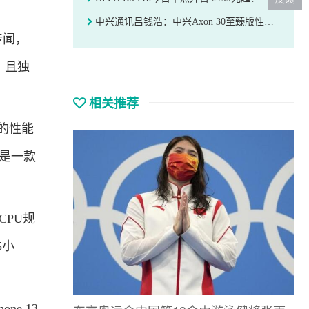
中兴通讯吕钱浩：中兴Axon 30至臻版性价比高 友商512G版卖5000+
传闻，
，且独
相关推荐
的性能
是一款
CPU规
55小
e 13