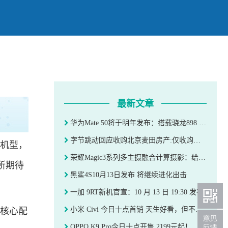
最新文章
华为Mate 50将于明年发布：搭载骁龙898 4G
字节跳动回应收购北京麦田房产:仅收购麦田旗下一家公司
舰机型，
荣耀Magic3系列多主摄融合计算摄影：给iPhone13点颜色看看
所期待
黑鲨4S10月13日发布 将继续进化出击
一加 9RT新机官宣：10 月 13 日 19:30 发布
小米 Civi 今日十点首销 天生好看，但不止于好看
的核心配
OPPO K9 Pro今日十点开售 2199元起！