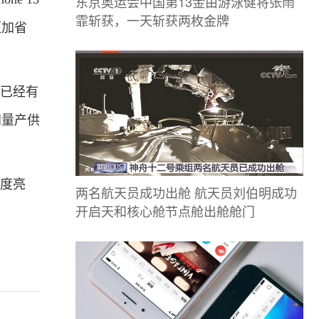
东京奥运会中国第13金由游泳健将张雨
霏斩获，一天斩获两枚金牌
更加省
前已经有
间量产供
季度亮
两名航天员成功出舱 航天员刘伯明成功
开启天和核心舱节点舱出舱舱门