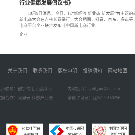
行业健康发展倡议书》
10月9日消息，今日，以“新经济 新业态 新发展”为主题的
新电商大会在吉林长春举行，大会期间，抖音、京东、多点等 2
电商平台企业联合发布《中国新电商行业...
企业
关于我们
|
联系我们
|
版权申明
|
投稿须知
|
网站地图
认证联盟：创宇信用 百度企业
内容投诉：gold_ant@qq.com
数据合作：阿里云 科协产业园
增值许可证：辽B2-20150256