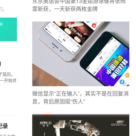
东京奥运会中国第13金由游泳健将张雨
霏斩获，一天斩获两枚金牌
们。
的
了简历。
，一开始并
微信显示“正在输入”，其实不是在回复消
息，背后原因挺“伤人”
纪录