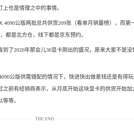
盯上也是情理之中的事情。
4090公版两批总共供货209张（看单月销量榜），而第
少，都是北方仓，线下都是京东预约。
了2020年那会儿30显卡刚出的盛况，原来大家不是没
4090公版供需错配的情况下，快进快出做差钱还是有得
过之前有经销商表示，从月底开始这块显卡的供货开始加
以等等。
THE END