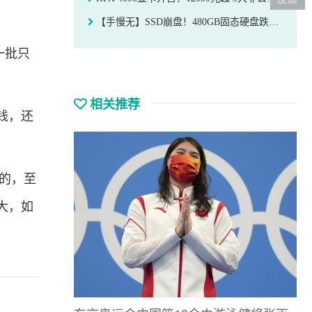
【手慢无】SSD崩盘！480GB固态硬盘跌至189元
一批只
相关推荐
钱，还
玩的，至
大，如