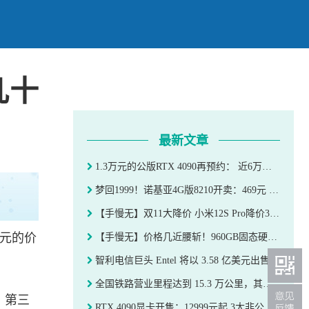
几十
最新文章
1.3万元的公版RTX 4090再预约： 近6万人抢几十块
梦回1999！诺基亚4G版8210开卖：469元 能用支付宝
【手慢无】双11大降价 小米12S Pro降价300元
9元的价
【手慢无】价格几近腰斩！960GB固态硬盘跌破300元
智利电信巨头 Entel 将以 3.58 亿美元出售光纤资产
全国铁路营业里程达到 15.3 万公里，其中高铁 4.1 万公里
、第三
RTX 4090显卡开售：12999元起 3大非公版上架