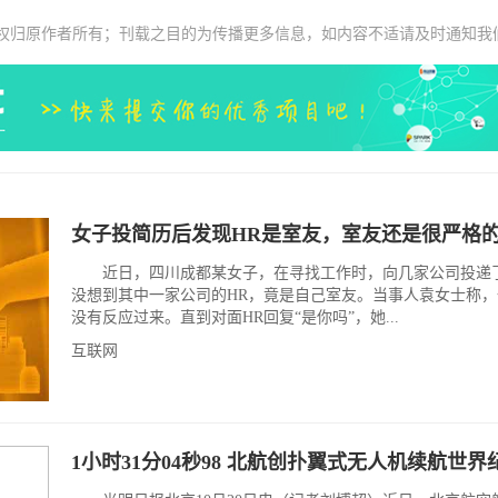
权归原作者所有；刊载之目的为传播更多信息，如内容不适请及时通知我
女子投简历后发现HR是室友，室友还是很严格
近日，四川成都某女子，在寻找工作时，向几家公司投递
没想到其中一家公司的HR，竟是自己室友。当事人袁女士称
没有反应过来。直到对面HR回复“是你吗”，她...
互联网
1小时31分04秒98 北航创扑翼式无人机续航世界