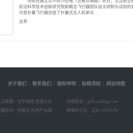
光明日报北京10月20日电（记者刘博超）近日，北京航空
前沿科学技术创新研究院新概念飞行器团队自主研制与试验的
鸟型扑翼飞行器创造了扑翼式无人机单次...
业界
关于我们
|
联系我们
|
版权申明
|
投稿须知
|
网站地图
认证联盟：创宇信用 百度企业
内容投诉：gold_ant@qq.com
数据合作：阿里云 科协产业园
增值许可证：辽B2-20150256