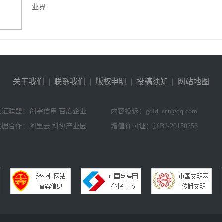
业界
关于我们
|
联系我们
|
版权申明
|
投稿须知
|
网站地图
认证联盟：创宇信用 百度企业
内容投诉：gold_ant@qq.com
数据合作：阿里云 科协产业园
增值许可证：辽B2-20150256