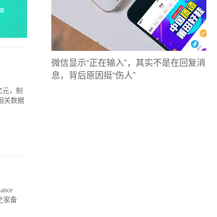
微信显示“正在输入”，其实不是在回复消
息，背后原因挺“伤人”
亿元，制
相关数据
nce
T之家备