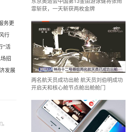
东京奥运会中国第13金由游泳健将张雨
霏斩获，一天斩获两枚金牌
服务更
风行
行”活
现场招
经济发展
两名航天员成功出舱 航天员刘伯明成功
开启天和核心舱节点舱出舱舱门
们。