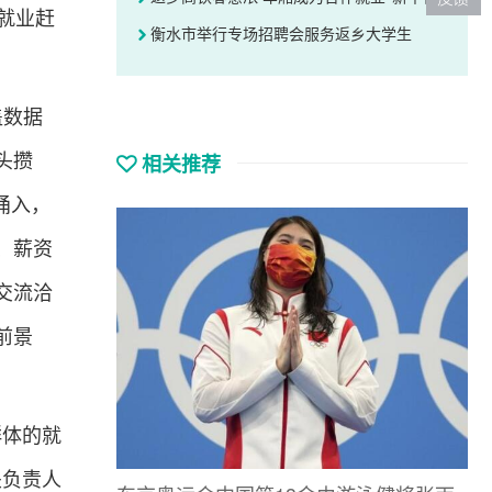
才就业赶
衡水市举行专场招聘会服务返乡大学生
盖数据
相关推荐
头攒
涌入，
、薪资
交流洽
前景
群体的就
关负责人