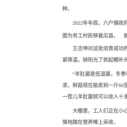
种。
2022年年底，六户镇政
图为务工村民移栽瓜苗。 曾
王志坤对这批培育成功的羊
紧降温，缺阳光了就起棚补
“羊肚菌是低温菌，冬季种
求，鲜菇现在能卖到一斤60
一茬儿羊肚菌就可以收入十
大棚里，工人们正在小心翼
慎地踏在营养棒上采收。