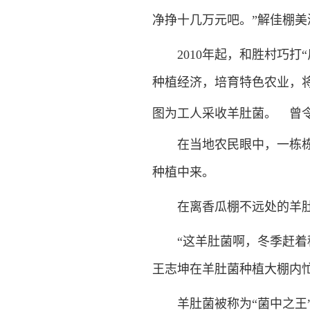
净挣十几万元吧。”解佳棚美
2010年起，和胜村巧打“
种植经济，培育特色农业，将
图为工人采收羊肚菌。 曾令
在当地农民眼中，一栋栋温
种植中来。
在离香瓜棚不远处的羊肚菌
“这羊肚菌啊，冬季赶着种
王志坤在羊肚菌种植大棚内
羊肚菌被称为“菌中之王”