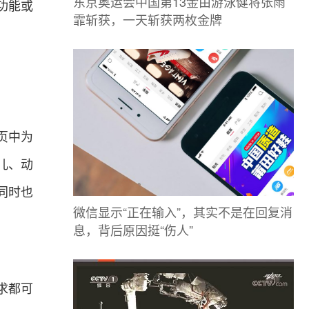
东京奥运会中国第13金由游泳健将张雨
功能或
霏斩获，一天斩获两枚金牌
页中为
儿、动
同时也
微信显示“正在输入”，其实不是在回复消
息，背后原因挺“伤人”
求都可