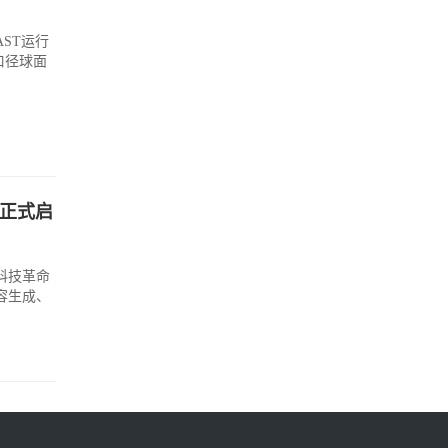
ST运行
口径球面
赛正式启
科技革命
容生成、