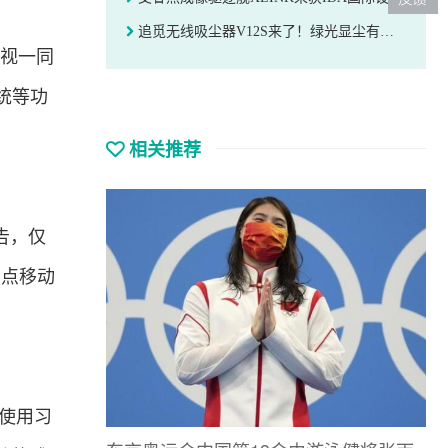
追觅无线吸尘器V12S来了！绿光显尘有如“高精雷达”，灰尘无所遁形
电视一同
统等功
相关推荐
告，仅
焦点移动
使用习