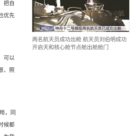
；把自
也优先
两名航天员成功出舱 航天员刘伯明成功
开启天和核心舱节点舱出舱舱门
，可以
景、照
。
用，同
时候都