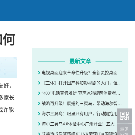
如何
最新文章
电视桌面迎来革命性升级？全新灵控桌面体验如何
《三体》打开国产科幻影视剧的大门，但别让细节缺失毁了你的观影感
友好，
“400”电话真假难辨 容声冰箱提醒消费者要谨慎“李鬼”售后
多家长
战略再升级！展翅的三翼鸟，带动海尔智家腾飞
或许能
海尔三翼鸟：眼里只有用户，行动拥抱用户
海尔三翼鸟4.0体验中心广州开业！五大差异化再创新趋势
艾睿热成像驱逐舰XLINK荣获IDA国际设计奖