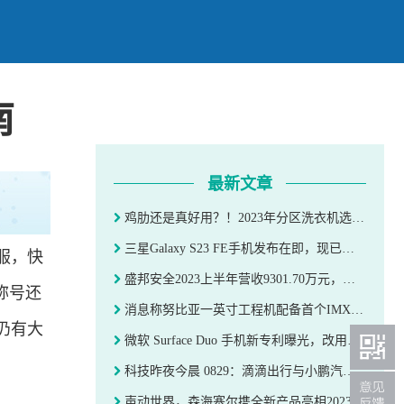
南
最新文章
鸡肋还是真好用？！2023年分区洗衣机选购指南
三星Galaxy S23 FE手机发布在即，现已通过FCC认证
服，快
盛邦安全2023上半年营收9301.70万元，同比增长41.43%
称号还
消息称努比亚一英寸工程机配备首个IMX989 35mm镜头，模组厚度惊人
仍有大
微软 Surface Duo 手机新专利曝光，改用可折叠屏幕
科技昨夜今晨 0829：滴滴出行与小鹏汽车达成战略合作
声动世界，森海塞尔携全新产品亮相2023北京国际耳机展