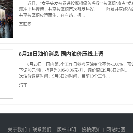
近日，“女子头发被卷进按摩椅痛苦呼救”“按摩椅‘攻占’候
题冲上热搜榜，共享按摩椅再次引发热议。 随着共享经济
共享按摩椅应运而生，在车站、机...
互联网
8月28日油价消息 国内油价压线上调
8月28日，国内第3个工作日参考原油变化率为-1.68%，预
下调70元/吨，折算为0.05-0.06元/升，调价窗口9月6日24时
次油价调整时间：9月6日24时间，目前10个工作...
汽车
关于我们
|
联系我们
|
版权申明
|
投稿须知
|
网站地图