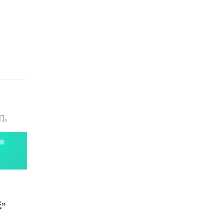
。
们。
”