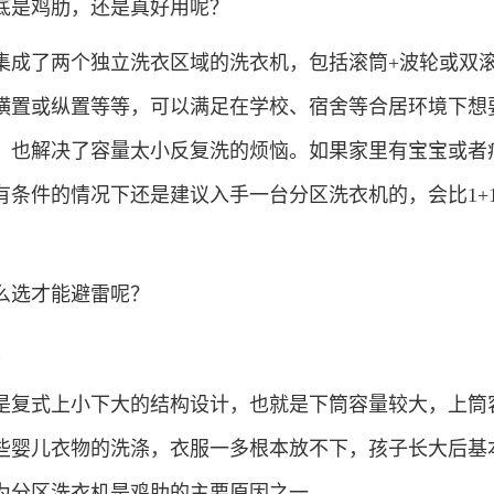
是鸡肋，还是真好用呢？
成了两个独立洗衣区域的洗衣机，包括滚筒+波轮或双
横置或纵置等等，可以满足在学校、宿舍等合居环境下想
，也解决了容量太小反复洗的烦恼。如果家里有宝宝或者
条件的情况下还是建议入手一台分区洗衣机的，会比1+1
。
选才能避雷呢？
大
复式上小下大的结构设计，也就是下筒容量较大，上筒
些婴儿衣物的洗涤，衣服一多根本放不下，孩子长大后基
为分区洗衣机是鸡肋的主要原因之一。