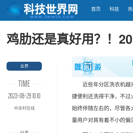
首页
科技
热
鸡肋还是真好用？！20
业界
TIME
近些年分区洗衣机越来
2023-08-29 10:10
捷便利还洗得干净，不过
始终伴随左右的，尽管各
中关村在线
量用户对其有着不小的偏
分享