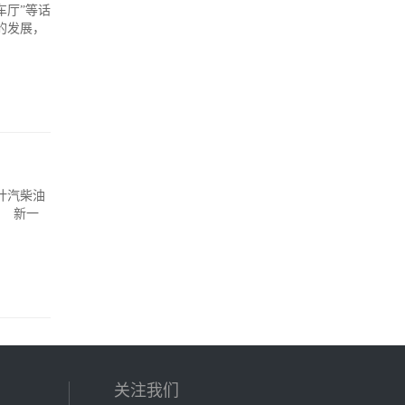
车厅”等话
的发展，
计汽柴油
。 新一
关注我们