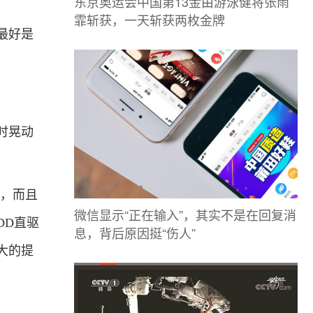
东京奥运会中国第13金由游泳健将张雨
霏斩获，一天斩获两枚金牌
最好是
时晃动
用，而且
微信显示“正在输入”，其实不是在回复消
DD直驱
息，背后原因挺“伤人”
大的提