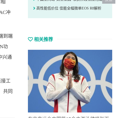
清相
高性能低价位 佳能全幅微单EOS R8解析
AC冲
端到端
相关推荐
N功
中兴通
连接工
，共同