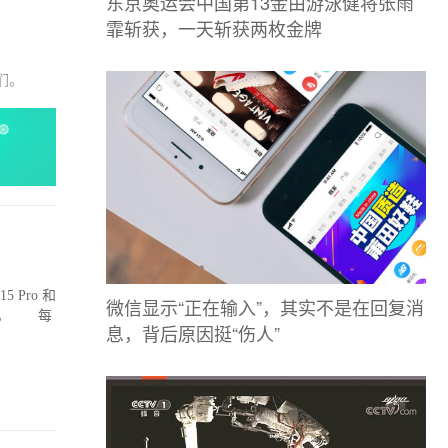
东京奥运会中国第13金由游泳健将张雨
霏斩获，一天斩获两枚金牌
们。
 Pro 和
微信显示“正在输入”，其实不是在回复消
灰色。 每
息，背后原因挺“伤人”