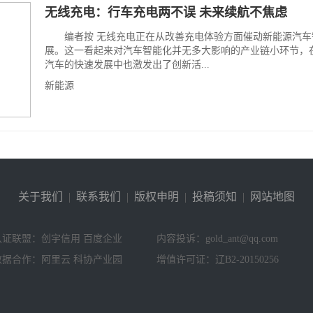
无线充电：行车充电两不误 未来续航不焦虑
编者按 无线充电正在从改善充电体验方面催动新能源汽车
展。这一看起来对汽车智能化并无多大影响的产业链小环节，
汽车的快速发展中也激发出了创新活...
新能源
关于我们
|
联系我们
|
版权申明
|
投稿须知
|
网站地图
认证联盟：创宇信用 百度企业
内容投诉：gold_ant@qq.com
数据合作：阿里云 科协产业园
增值许可证：辽B2-20150256