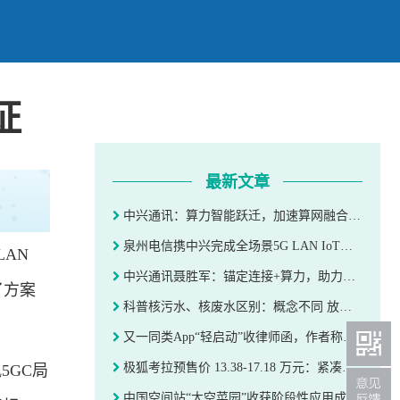
证
最新文章
中兴通讯：算力智能跃迁，加速算网融合新征程
泉州电信携中兴完成全场景5G LAN IoT技术验证
AN
中兴通讯聂胜军：锚定连接+算力，助力东数西算工程落地
了方案
科普核污水、核废水区别：概念不同 放射性差太多
又一同类App“轻启动”收律师函，作者称不停更但移除自动跳过
极狐考拉预售价 13.38-17.18 万元：紧凑型纯电 MPV，续航 500km
5GC局
中国空间站“太空菜园”收获阶段性应用成果