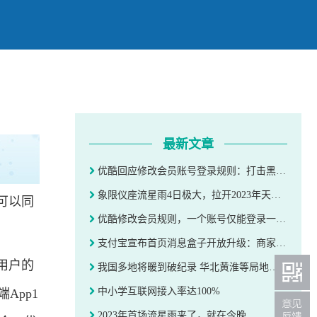
最新文章
优酷回应修改会员账号登录规则：打击黑灰产
象限仪座流星雨4日极大，拉开2023年天象大幕
可以同
优酷修改会员规则，一个账号仅能登录一台手机
支付宝宣布首页消息盒子开放升级：商家可自主配置优惠权益
用户的
我国多地将暖到破纪录 华北黄淮等局地有重度霾
中小学互联网接入率达100%
App1
2023年首场流星雨来了，就在今晚