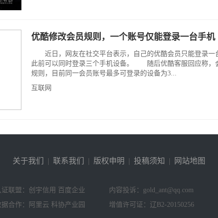
优酷修改会员规则，一个账号仅能登录一台手机
近日，网友在社交平台表示，自己的优酷会员只能登录一
此前可以同时登录三个手机设备。 随后优酷客服回应称，
规则，目前同一会员账号最多可登录的设备为3...
互联网
关于我们
|
联系我们
|
版权申明
|
投稿须知
|
网站地图
认证联盟：创宇信用 百度企业
内容投诉：gold_ant@qq.com
数据合作：阿里云 科协产业园
增值许可证：辽B2-20150256