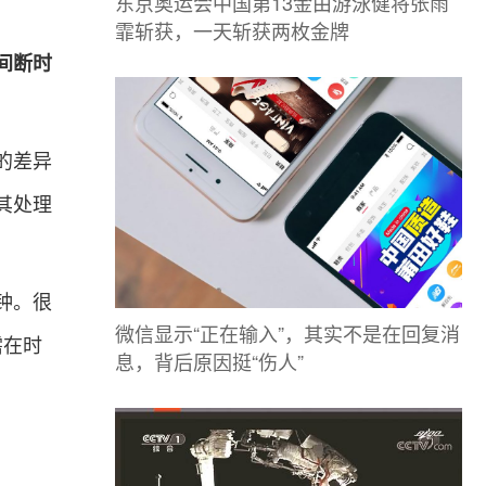
东京奥运会中国第13金由游泳健将张雨
霏斩获，一天斩获两枚金牌
间断时
的差异
其处理
钟。很
微信显示“正在输入”，其实不是在回复消
需在时
息，背后原因挺“伤人”