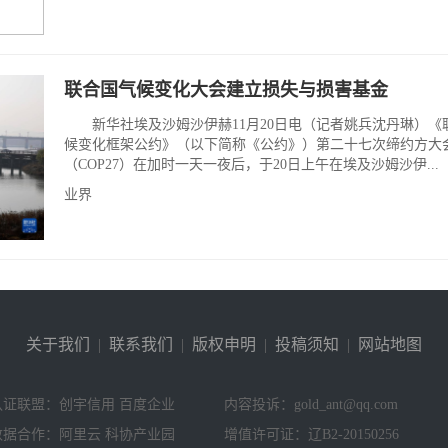
联合国气候变化大会建立损失与损害基金
新华社埃及沙姆沙伊赫11月20日电（记者姚兵沈丹琳）《
候变化框架公约》（以下简称《公约》）第二十七次缔约方大
（COP27）在加时一天一夜后，于20日上午在埃及沙姆沙伊...
业界
关于我们
|
联系我们
|
版权申明
|
投稿须知
|
网站地图
认证联盟：创宇信用 百度企业
内容投诉：gold_ant@qq.com
数据合作：阿里云 科协产业园
增值许可证：辽B2-20150256