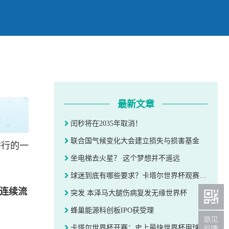
最新文章
闰秒将在2035年取消！
联合国气候变化大会建立损失与损害基金
举行的一
坐电梯去火星？ 这个梦想并不遥远
球迷到底有哪些要求？卡塔尔世界杯观赛电视推荐
数连续流
突发 本泽马大腿伤病复发无缘世界杯
蜂巢能源科创板IPO获受理
卡塔尔世界杯开赛：史上最快世界杯用球暗藏玄机