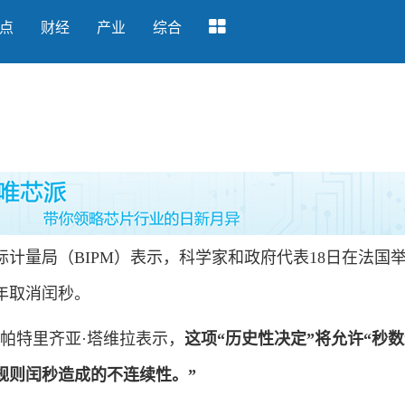
点
财经
产业
综合
！
量局（BIPM）表示，科学家和政府代表18日在法国
5年取消闰秒。
帕特里齐亚·塔维拉表示，
这项“历史性决定”将允许“秒
规则闰秒造成的不连续性。”