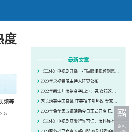
热度
最新文章
《三体》电视剧开播，打破腾讯视频剧集首日热度值纪录
2023年央视春晚主持人阵容公布
2022年新生儿爆款名字出炉：男/女孩这些名字真土爆了？
咕视频等
家长炮轰中国奇谭 吓哭孩子引热议 专家回应制作方可以无视
2023年兔年集五福活动今日正式开启 已有3万人集齐
.5
《三体》电视剧获发行许可证，爆料称本月中旬播出
2023春节档已官宣五部电影 有你想看的吗