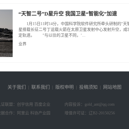
“天智二号”D星升空 我国卫星“智能化”加速
1月15日11时14分，中国科学院软件研究所牵头研制的“天智
星搭载长征二号丁运载火箭在太原卫星发射中心发射升空，成
定轨道。 “与以往的卫星不同，‘...
业界
关于我们
|
联系我们
|
版权申明
|
投稿须知
|
网站地图
认证联盟：创宇信用 百度企业
内容投诉：gold_ant@qq.com
数据合作：阿里云 科协产业园
增值许可证：辽B2-20150256