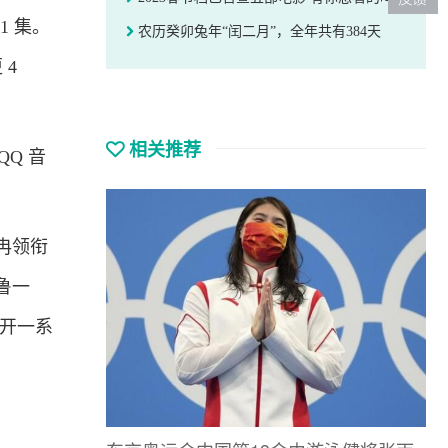
1 集。
农历癸卯兔年“闰二月”，全年共有384天
 4
相关推荐
Q 音
冉领衔
鲁一
开一系